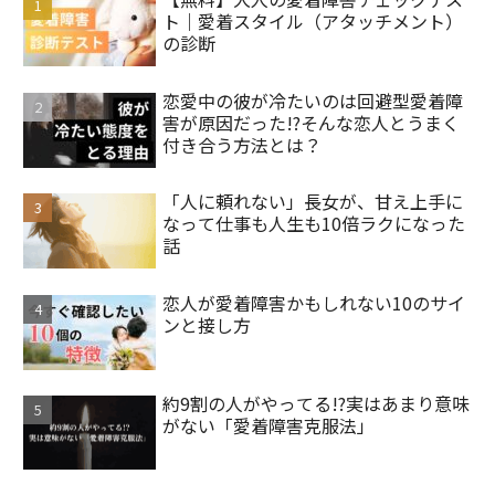
ト｜愛着スタイル（アタッチメント）
の診断
恋愛中の彼が冷たいのは回避型愛着障
害が原因だった!?そんな恋人とうまく
付き合う方法とは？
「人に頼れない」長女が、甘え上手に
なって仕事も人生も10倍ラクになった
話
恋人が愛着障害かもしれない10のサイ
ンと接し方
約9割の人がやってる!?実はあまり意味
がない「愛着障害克服法」