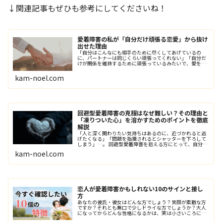
↓関連記事もぜひも参考にしてくださいね！
愛着障害の私が「自分だけ頑張る恋愛」から抜け
出せた理由
「自分はこんなにも相手のために尽くしてあげているの
に、パートナーは同じくらい頑張ってくれない」「自分だ
けが関係を維持するために頑張っているみたいで、愛を感
じられない…」そんなパートナーとの関係にお困りのあな
たに。このブログでは、元愛着障害の私が、どのようにパ
kam-noel.com
ートナー関係の悩みを解消したのか、具体的に解説してい
ます。
回避型愛着障害の克服はなぜ難しい？その理由と
「凍りついた心」を溶かすためのポイントを徹底
解説
「人と深く関わりたい気持ちはあるのに、近づかれると逃
げたくなる」「問題を指摘されるとシャッターを下ろして
しまう」…。 回避型愛着障害を抱える方にとって、自分を
変えることは、これまでの自分を守ってきた「防壁」を壊
kam-noel.com
すような恐怖を伴います。なぜ、これほどまでに克服が難
しいのか。その深層心理を解き明かし、着実に変わるため
のステップを専門的視点から解説します。
恋人が愛着障害かもしれない10のサインと接し
方
あなたの彼氏・彼女はどんな方でしょう？笑顔が素敵な方
ですか？それとも無口で少しドライな方でしょうか？大人
になってからどんな性格になるかは、実は小さいころに形
成された愛着によって変わることが分かっています。そし