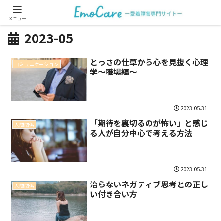
メニュー
2023-05
とっさの仕草から心を見抜く心理
コミュニケーション
学～職場編～
2023.05.31
「期待を裏切るのが怖い」と感じ
人間関係
る人が自分中心で考える方法
2023.05.31
治らないネガティブ思考との正し
人間関係
い付き合い方