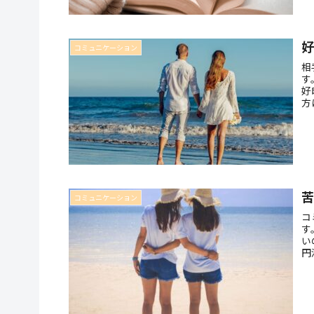
コミュニケーション
相
す
好
方
り
コミュニケーション
コ
す
い
円
人