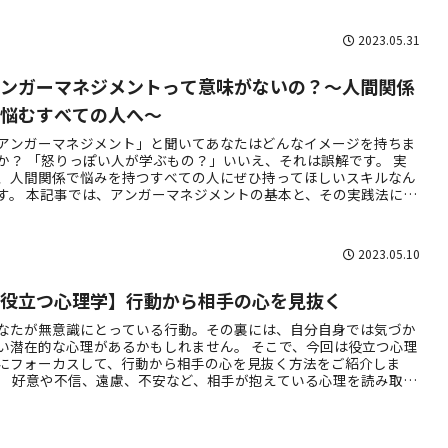
2023.05.31
アンガーマネジメントって意味がないの？～人間関係
に悩むすべての人へ～
アンガーマネジメント」と聞いてあなたはどんなイメージを持ちま
か？ 「怒りっぽい人が学ぶもの？」いいえ、それは誤解です。 実
、人間関係で悩みを持つすべての人にぜひ持ってほしいスキルなん
す。 本記事では、アンガーマネジメントの基本と、その実践法につ
て詳しく解説します
2023.05.10
【役立つ心理学】行動から相手の心を見抜く
なたが無意識にとっている行動。その裏には、自分自身では気づか
い潜在的な心理があるかもしれません。 そこで、今回は役立つ心理
にフォーカスして、行動から相手の心を見抜く方法をご紹介しま
。 好意や不信、遠慮、不安など、相手が抱えている心理を読み取る
とができれば、より良好な関係を築くことができるのではないでし
うか。