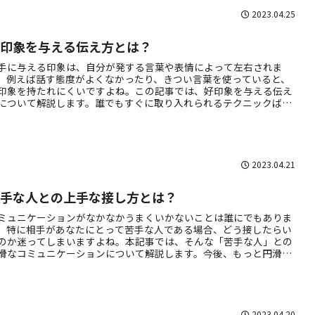
2023.04.25
好印象を与える伝え方とは？
手に与える印象は、自分が発する言葉や表情によって左右されま
。例えば話す態度がよくなかったり、きつい言葉を使っていると、
印象を持たれにくいですよね。この記事では、好印象を与える伝え
について解説します。誰でもすぐに取り入れられるテクニックばか
ですので、是非読んでみてください。
2023.04.21
苦手な人との上手な接し方とは？
ミュニケーションがなかなかうまくいかないことは誰にでもありま
。特に相手があなたにとって苦手な人である場合、どう接したらい
のか迷ってしまいますよね。本記事では、そんな「苦手な人」との
滑なコミュニケーションについて解説します。今後、もっと円滑な
間関係を築くためのヒントを掴んでいきましょう！
2023.04.20