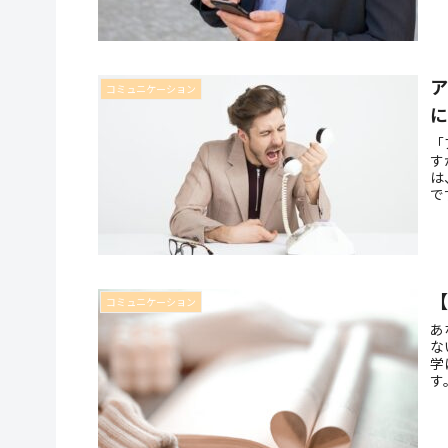
コミュニケーション
「
す
は
で
い
コミュニケーション
あ
な
学
す
こ
ょ